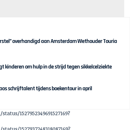
erstel” overhandigd aan Amsterdam Wethouder Touria
t kinderen om hulp in de strijd tegen sikkelcelziekte
s schrijftalent tijdens boekentour in april
/status/1527952349691527169?
/status/1527937248318087169?