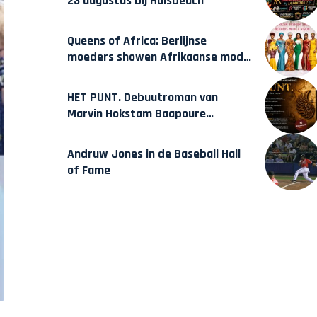
23 augustus bij Hulsbeach
Queens of Africa: Berlijnse
moeders showen Afrikaanse mode
van Karow
HET PUNT. Debuutroman van
Marvin Hokstam Baapoure
verschijnt vrijdag
Andruw Jones in de Baseball Hall
of Fame