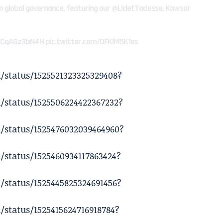
 in global governance, featuring our
@LidetTadesse
, Kawsar
o/CqAGz3bN4H
pic.twitter.com/DFKlM5K1es
/status/1525521323325329408?
/status/1525506224422367232?
/status/1525476032039464960?
/status/1525460934117863424?
/status/1525445825324691456?
status/1525415624716918784?