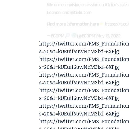
We are organising a session on Africa's role
Laanani and @tiekutom
Find more information here
https://t.c
— ECDPM
(@ECDPM)
May 16, 2022
https://twitter.com/FMS_Foundation
s=20&t=kUEuif6uwNcM3lxi-6XPjg
https://twitter.com/FMS_Foundation
s=20&t=kUEuif6uwNcM3lxi-6XPjg
https://twitter.com/FMS_Foundation
s=20&t=kUEuif6uwNcM3lxi-6XPjg
https://twitter.com/FMS_Foundation
s=20&t=kUEuif6uwNcM3lxi-6XPjg
https://twitter.com/FMS_Foundation
s=20&t=kUEuif6uwNcM3lxi-6XPjg
https://twitter.com/FMS_Foundation/
s=20&t=kUEuif6uwNcM3lxi-6XPjg