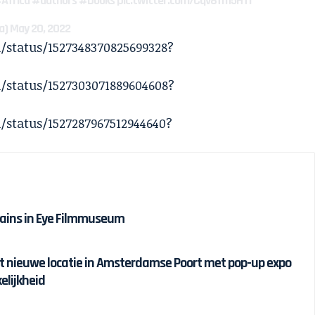
Africa
#authors
#books
pic.twitter.com/Cqv8fm5HTi
ka)
May 20, 2022
/status/1527348370825699328?
/status/1527303071889604608?
/status/1527287967512944640?
hains in Eye Filmmuseum
nt nieuwe locatie in Amsterdamse Poort met pop-up expo
elijkheid