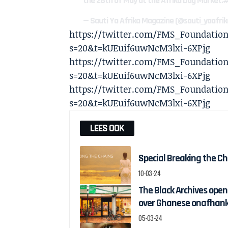
the 28th of May at the Afrika Dag Market.
#
— Sauti Ya Afrika Magazine (@sauti_yaafri
https://twitter.com/FMS_Foundation
s=20&t=kUEuif6uwNcM3lxi-6XPjg
https://twitter.com/FMS_Foundation
s=20&t=kUEuif6uwNcM3lxi-6XPjg
https://twitter.com/FMS_Foundation
s=20&t=kUEuif6uwNcM3lxi-6XPjg
LEES OOK
Special Breaking the C
10-03-24
The Black Archives ope
over Ghanese onafhank
05-03-24