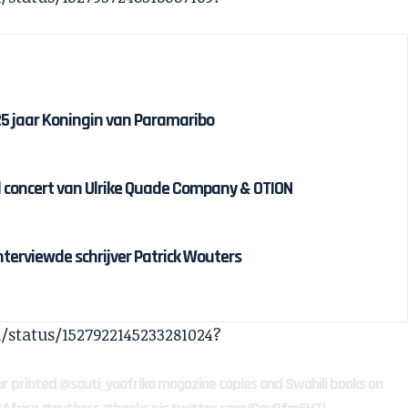
 25 jaar Koningin van Paramaribo
 concert van Ulrike Quade Company & OTION
interviewde schrijver Patrick Wouters
/status/1527922145233281024?
ur printed
@sauti_yaafrika
magazine copies and Swahili books on