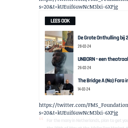
s=20&t=kUEuif6uwNcM3lxi-6XPjg
LEES OOK
De Grote Onthulling bij
28-03-24
UNBORN – een theatraal
26-03-24
The Bridge A (No) Fara 
14-03-24
https://twitter.com/FMS_Foundation
s=20&t=kUEuif6uwNcM3lxi-6XPjg
For the many in Netherlands, plan to get yo