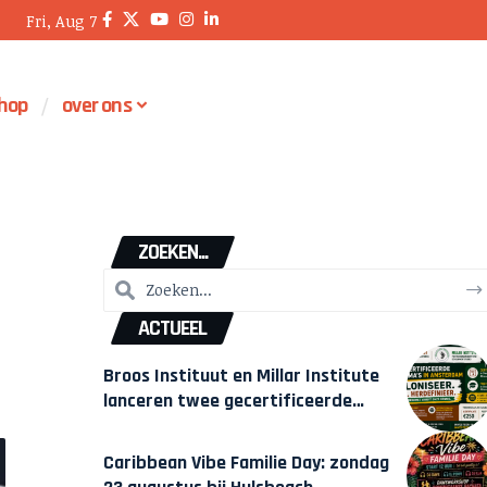
Fri, Aug 7
hop
over ons
ZOEKEN...
ACTUEEL
Broos Instituut en Millar Institute
lanceren twee gecertificeerde
Afrocentrische opleidingen in
Amsterdam
Caribbean Vibe Familie Day: zondag