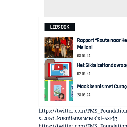
LEES OOK
Rapport “Route naar H
Meliani
08-04-24
Het Sikkelcelfonds vraag
02-04-24
Maak kennis met Curaçao
28-03-24
https://twitter.com/FMS_Foundation
s=20&t=kUEuif6uwNcM3lxi-6XPjg
https://twitter.com/FMS_Foundation