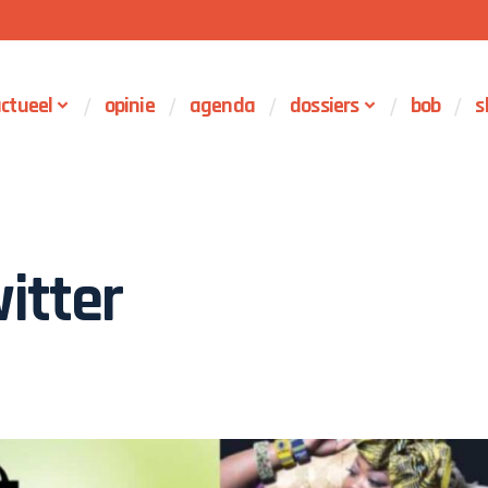
ctueel
opinie
agenda
dossiers
bob
s
itter