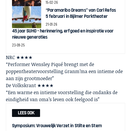
Collective BLACK JOY naar het theater
15-02-26
“Paramaribo Dreams” van Carl Refos
5 februari in Bijlmer Parktheater
21-01-26
45 jaar SUHO – herinnering, erfgoed en inspiratie voor
nieuwe generaties
23-09-25
NRC ★★★★
“Performer Wensley Piqué brengt met de
poppentheatervoorstelling Granm’ma een intieme ode
aan zijn grootmoeder”
De Volkskrant ★★★★
“Een warme en intieme voorstelling die ondanks de
eindigheid van oma’s leven ook feelgood is”
LEES OOK
Symposium: Vrouwelijk Verzet in Stilte en Stem