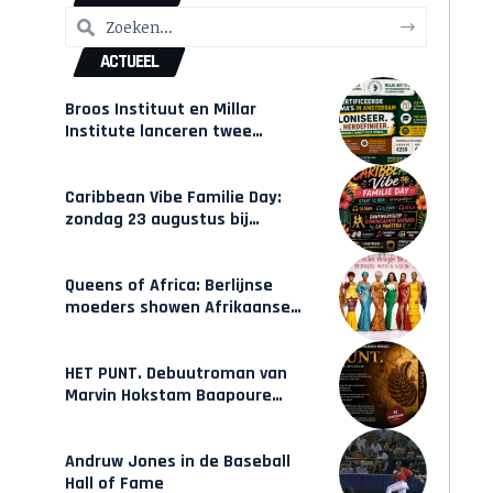
ACTUEEL
Broos Instituut en Millar
Institute lanceren twee
gecertificeerde Afrocentrische
opleidingen in Amsterdam
Caribbean Vibe Familie Day:
zondag 23 augustus bij
Hulsbeach
Queens of Africa: Berlijnse
moeders showen Afrikaanse
mode van Karow
HET PUNT. Debuutroman van
Marvin Hokstam Baapoure
verschijnt vrijdag
Andruw Jones in de Baseball
Hall of Fame