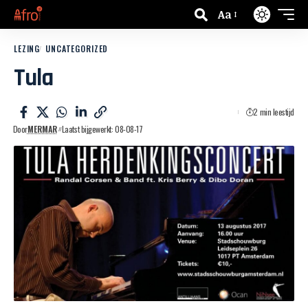
Aa
LEZING
UNCATEGORIZED
Tula
2 min leestijd
Door
MERMAR
Laatst bijgewerkt: 08-08-17