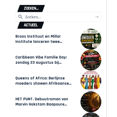
ZOEKEN...
ACTUEEL
Broos Instituut en Millar
Institute lanceren twee
gecertificeerde Afrocentrische
opleidingen in Amsterdam
Caribbean Vibe Familie Day:
zondag 23 augustus bij
Hulsbeach
Queens of Africa: Berlijnse
moeders showen Afrikaanse
mode van Karow
HET PUNT. Debuutroman van
Marvin Hokstam Baapoure
verschijnt vrijdag