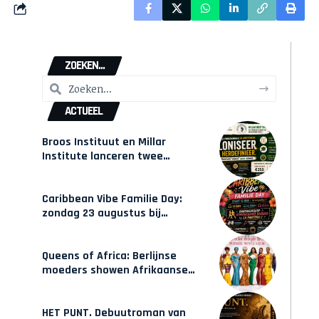
ZOEKEN...
ACTUEEL
Broos Instituut en Millar
Institute lanceren twee
gecertificeerde Afrocentrische
opleidingen in Amsterdam
Caribbean Vibe Familie Day:
zondag 23 augustus bij
Hulsbeach
Queens of Africa: Berlijnse
moeders showen Afrikaanse
mode van Karow
HET PUNT. Debuutroman van