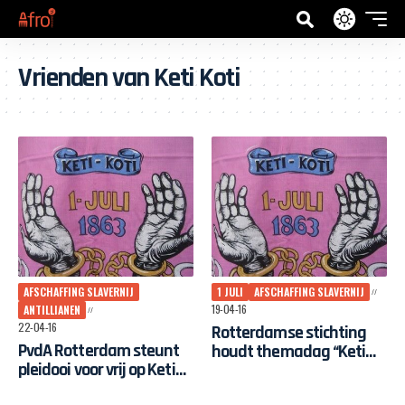
Vrienden van Keti Koti
AFSCHAFFING SLAVERNIJ
1 JULI
AFSCHAFFING SLAVERNIJ
19-04-16
ANTILLIANEN
22-04-16
Rotterdamse stichting
PvdA Rotterdam steunt
houdt themadag “Keti
pleidooi voor vrij op Keti
Koti, een vrije dag”
Koti