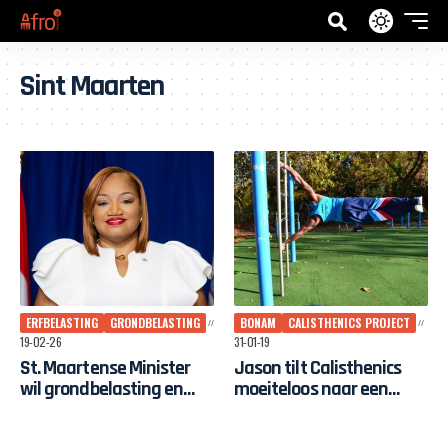
Sint Maarten
ERFBELASTING
GRONDBELASTING
BONAM
CALISTHENICS PROJECT
19-02-26
31-01-19
St. Maartense Minister
Jason tilt Calisthenics
wil grondbelasting en
moeiteloos naar een
erfbelasting afschaffen |
hoger niveau
“Koloniaal overblijfsel”