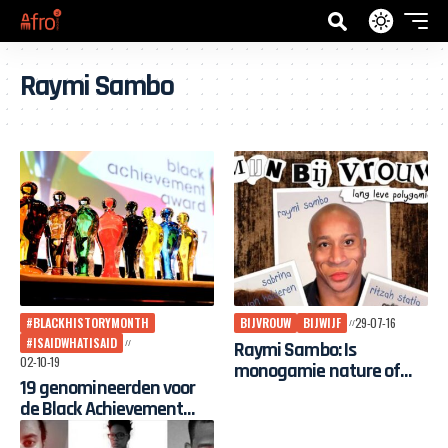
Raymi Sambo
#BLACKHISTORYMONTH
BIJVROUW
BIJWIJF
29-07-16
#ISAIDWHATISAID
Raymi Sambo: Is
02-10-19
monogamie nature of
19 genomineerden voor
nurture
de Black Achievement
Award