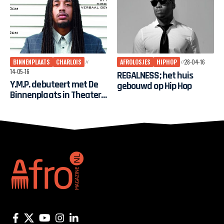
BINNENPLAATS
CHARLOIS
AFROLOSJES
HIPHOP
28-04-16
14-05-16
REGALNESS; het huis
Y.M.P. debuteert met De
gebouwd op Hip Hop
Binnenplaats in Theater
Zuidplein