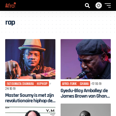
rap
FATOUMATA DIAWARA
HIPHOP
AFRO-FUNK
GHANA
17-10-19
24-10-19
Gyedu-Blay Ambolley: de
Master Soumy is met zijn
James Brown van Ghana
revolutionaire hiphop de
en een legende van de
stem van de Malinese
‘Simigwa-do’
jeugdbeweging