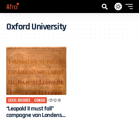
Oxford University
CECIL RHODES
CONGO
21-12-16
“Leopold II must fall”
campagne van Londense
studenten boekt
resultaat