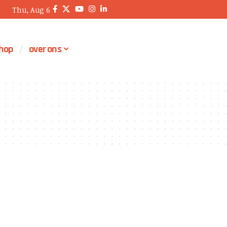
Thu, Aug 6
hop
over ons