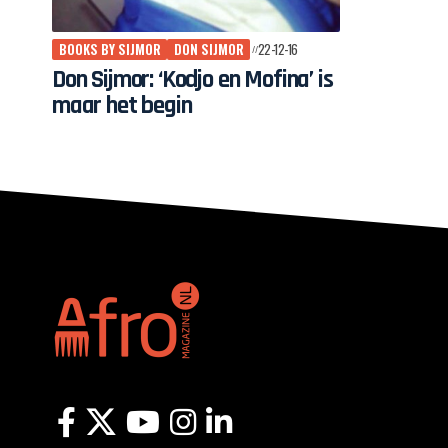
BOOKS BY SIJMOR
DON SIJMOR
22-12-16
Don Sijmor: ‘Kodjo en Mofina’ is
maar het begin