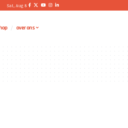
Sat, Aug 8
hop
over ons