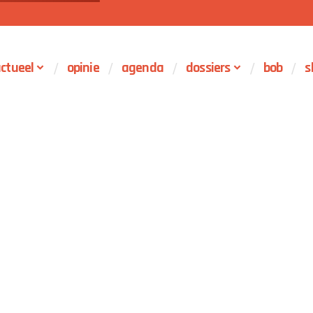
ctueel
opinie
agenda
dossiers
bob
s