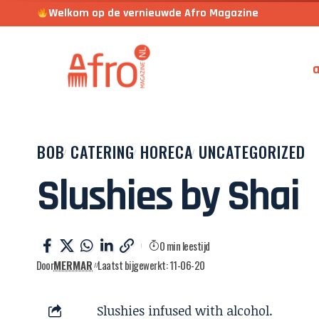
Welkom op de vernieuwde Afro Magazine
a
BOB
CATERING
HORECA
UNCATEGORIZED
Slushies by Shai
0 min leestijd
Door
MERMAR
Laatst bijgewerkt: 11-06-20
Slushies infused with alcohol.