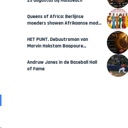
23 augustus bij Hulsbeach
Queens of Africa: Berlijnse
moeders showen Afrikaanse mode
van Karow
HET PUNT. Debuutroman van
Marvin Hokstam Baapoure
verschijnt vrijdag
Andruw Jones in de Baseball Hall
of Fame