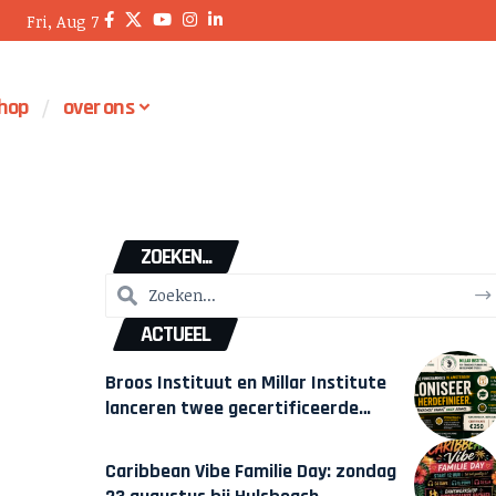
Fri, Aug 7
hop
over ons
ZOEKEN...
ACTUEEL
Broos Instituut en Millar Institute
lanceren twee gecertificeerde
Afrocentrische opleidingen in
Amsterdam
Caribbean Vibe Familie Day: zondag