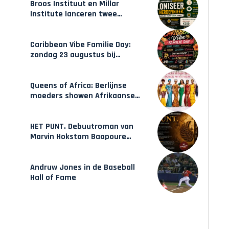
Broos Instituut en Millar
Institute lanceren twee
gecertificeerde Afrocentrische
opleidingen in Amsterdam
Caribbean Vibe Familie Day:
zondag 23 augustus bij
Hulsbeach
Queens of Africa: Berlijnse
moeders showen Afrikaanse
mode van Karow
HET PUNT. Debuutroman van
Marvin Hokstam Baapoure
verschijnt vrijdag
Andruw Jones in de Baseball
Hall of Fame