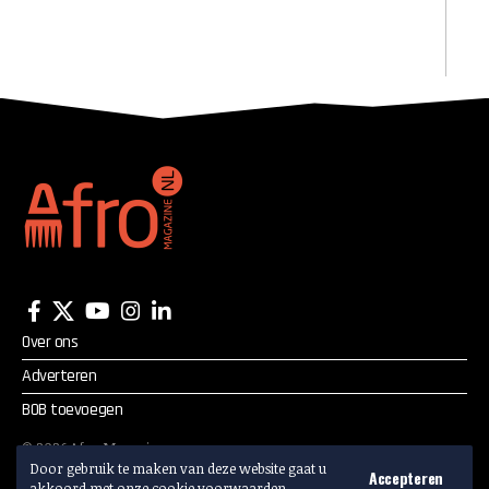
Over ons
Adverteren
BOB toevoegen
©
2026
Afro Magazine.
Door gebruik te maken van deze website gaat u
Alle rechten voorbehouden.
Accepteren
akkoord met onze cookie voorwaarden.