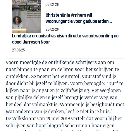
03-02-26
ChristenUnie Arnhem wil
woonurgentie voor gedupeerden
toeslagenschandaal
25-02-26
Landelijke organisaties eisen directe verantwoording na
dood Jerryson Noor
27-09-25
Voorn moedigde de ontluikende schrijvers aan om
naar binnen te gaan en de bron voor het schrijven te
ontdekken. Ze noemt het Vuurstof. Vuurstof vind je
door dicht bij jezelf te blijven. Voorn betoogde: “Durf te
kijken naar je angst en je zelfafwijzing. Het weglopen
van pijnlijke delen in jezelf brengt je verder weg van
het deel dat volmaakt is. Wanneer je je bezighoudt met
wat anderen van je denken, leef je niet in je huis.”
De Volkskrant van 19 mei 2019 vertelt dat Voorn bij het
schrijven van haar biografische roman haar eigen