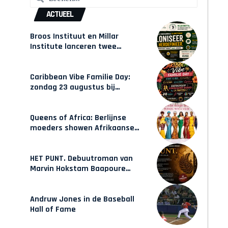
ACTUEEL
Broos Instituut en Millar
Institute lanceren twee
gecertificeerde Afrocentrische
opleidingen in Amsterdam
Caribbean Vibe Familie Day:
zondag 23 augustus bij
Hulsbeach
Queens of Africa: Berlijnse
moeders showen Afrikaanse
mode van Karow
HET PUNT. Debuutroman van
Marvin Hokstam Baapoure
verschijnt vrijdag
Andruw Jones in de Baseball
Hall of Fame