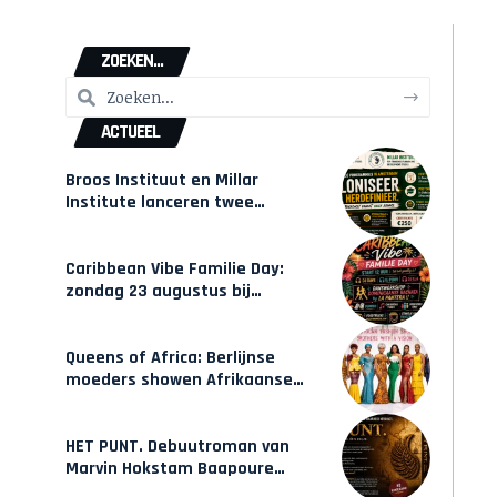
ZOEKEN...
ACTUEEL
Broos Instituut en Millar
Institute lanceren twee
gecertificeerde Afrocentrische
opleidingen in Amsterdam
Caribbean Vibe Familie Day:
zondag 23 augustus bij
Hulsbeach
Queens of Africa: Berlijnse
moeders showen Afrikaanse
mode van Karow
HET PUNT. Debuutroman van
Marvin Hokstam Baapoure
verschijnt vrijdag