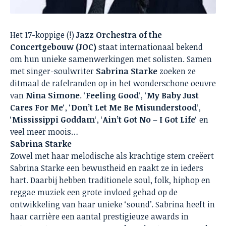
Het 17-koppige (!)
Jazz Orchestra of the
Concertgebouw
(JOC)
staat internationaal bekend
om hun unieke samenwerkingen met solisten. Samen
met singer-soulwriter
Sabrina Starke
zoeken ze
ditmaal de rafelranden op in het wonderschone oeuvre
van
Nina Simone
. ‘
Feeling Good
‘, ‘
My Baby Just
Cares For Me
‘, ‘
Don’t Let Me Be Misunderstood
‘,
‘
Mississippi Goddam
‘, ‘
Ain’t Got No
–
I Got Life
‘ en
veel meer moois…
Sabrina Starke
Zowel met haar melodische als krachtige stem creëert
Sabrina Starke een bewustheid en raakt ze in ieders
hart. Daarbij hebben traditionele soul, folk, hiphop en
reggae muziek een grote invloed gehad op de
ontwikkeling van haar unieke ‘sound’. Sabrina heeft in
haar carrière een aantal prestigieuze awards in