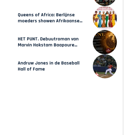
Hulsbeach
Queens of Africa: Berlijnse
moeders showen Afrikaanse
mode van Karow
HET PUNT. Debuutroman van
Marvin Hokstam Baapoure
verschijnt vrijdag
Andruw Jones in de Baseball
Hall of Fame