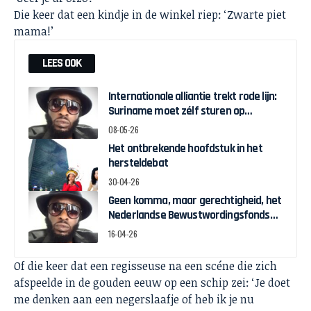
Die keer dat een kindje in de winkel riep: ‘Zwarte piet
mama!’
LEES OOK
Internationale alliantie trekt rode lijn:
Suriname moet zélf sturen op
herstelgelden
08-05-26
Het ontbrekende hoofdstuk in het
hersteldebat
30-04-26
Geen komma, maar gerechtigheid, het
Nederlandse Bewustwordingsfonds
en de strijd om zeggenschap
16-04-26
Of die keer dat een regisseuse na een scéne die zich
afspeelde in de gouden eeuw op een schip zei: ‘Je doet
me denken aan een negerslaafje of heb ik je nu