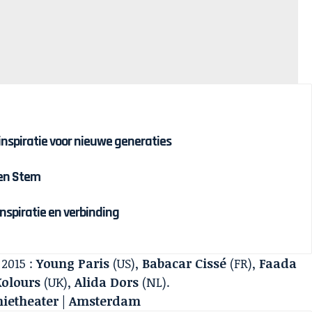
 inspiratie voor nieuwe generaties
 en Stem
inspiratie en verbinding
2015 :
Young Paris
(US),
Babacar Cissé
(FR),
Faada
olours
(UK),
Alida Dors
(NL).
nietheater | Amsterdam