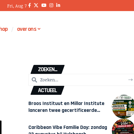
Fri, Aug 7
hop
over ons
ZOEKEN...
ACTUEEL
Broos Instituut en Millar Institute
lanceren twee gecertificeerde
Afrocentrische opleidingen in
Amsterdam
Caribbean Vibe Familie Day: zondag