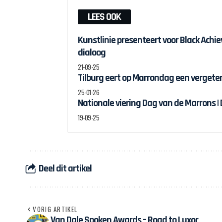
LEES OOK
Kunstlinie presenteert voor Black Ach
dialoog
21-09-25
Tilburg eert op Marrondag een vergete
25-01-26
Nationale viering Dag van de Marrons |
19-09-25
Deel dit artikel
VORIG ARTIKEL
Van Dale Spoken Awards – Road to Luxor