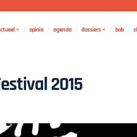
ctueel
opinie
agenda
dossiers
bob
s
stival 2015