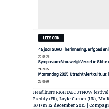
LEES OOK
45 jaar SUHO – herinnering, erfgoed en
23-09-25
Symposium: Vrouwelijk Verzet in Stilte
21-09-25
Marrondag 2025: Utrecht viert cultuur, 
25-01-26
Headliners RIGHTABOUTNOW festival 
Freddy
(FR),
Loyle Carner
(UK),
Mo K
10 t/m 12 december 2015 | Compag