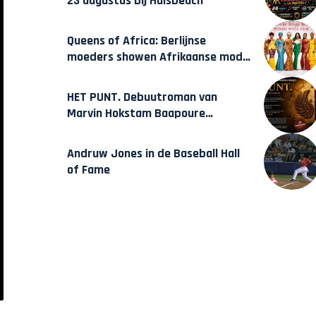
23 augustus bij Hulsbeach
Queens of Africa: Berlijnse
moeders showen Afrikaanse mode
van Karow
HET PUNT. Debuutroman van
Marvin Hokstam Baapoure
verschijnt vrijdag
Andruw Jones in de Baseball Hall
of Fame