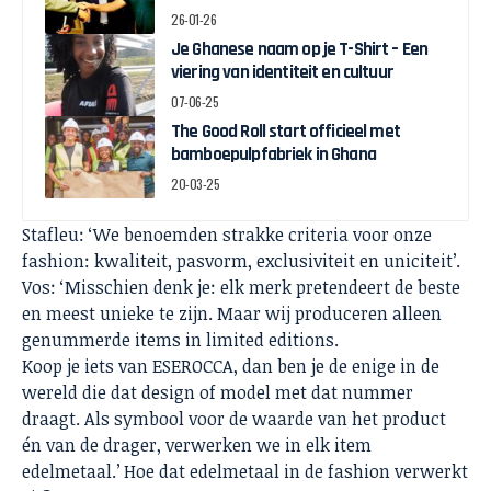
bevorderen
26-01-26
Je Ghanese naam op je T-Shirt – Een
viering van identiteit en cultuur
07-06-25
The Good Roll start officieel met
bamboepulpfabriek in Ghana
20-03-25
Stafleu: ‘We benoemden strakke criteria voor onze
fashion: kwaliteit, pasvorm, exclusiviteit en uniciteit’.
Vos: ‘Misschien denk je: elk merk pretendeert de beste
en meest unieke te zijn. Maar wij produceren alleen
genummerde items in limited editions.
Koop je iets van ESEROCCA, dan ben je de enige in de
wereld die dat design of model met dat nummer
draagt. Als symbool voor de waarde van het product
én van de drager, verwerken we in elk item
edelmetaal.’ Hoe dat edelmetaal in de fashion verwerkt