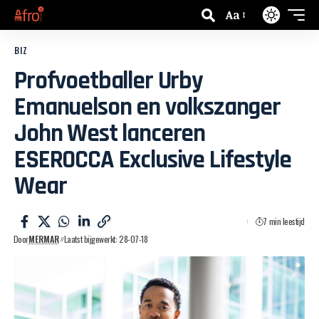
Aa
BIZ
Profvoetballer Urby
Emanuelson en volkszanger
John West lanceren
ESEROCCA Exclusive Lifestyle
Wear
7 min leestijd
Door
MERMAR
Laatst bijgewerkt: 28-07-18