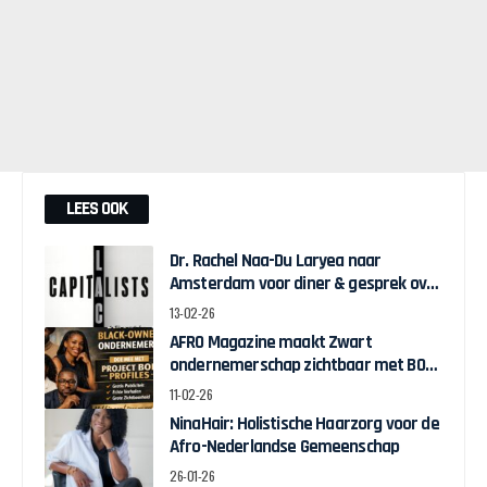
LEES OOK
Dr. Rachel Naa-Du Laryea naar
Amsterdam voor diner & gesprek over
Black Economic Empowerment
13-02-26
AFRO Magazine maakt Zwart
ondernemerschap zichtbaar met BOB
Profiles
11-02-26
NinaHair: Holistische Haarzorg voor de
Afro-Nederlandse Gemeenschap
26-01-26