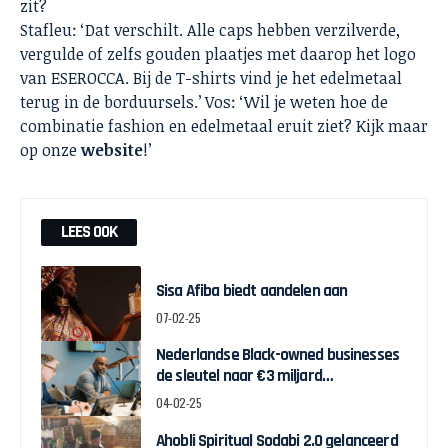
zit?
Stafleu: ‘Dat verschilt. Alle caps hebben verzilverde,
vergulde of zelfs gouden plaatjes met daarop het logo
van ESEROCCA. Bij de T-shirts vind je het edelmetaal
terug in de borduursels.’ Vos: ‘Wil je weten hoe de
combinatie fashion en edelmetaal eruit ziet? Kijk maar
op onze
website
!’
LEES OOK
Sisa Afiba biedt aandelen aan
07-02-25
Nederlandse Black-owned businesses
de sleutel naar €3 miljard
economische groei voor Nederland
04-02-25
Ahobli Spiritual Sodabi 2.0 gelanceerd