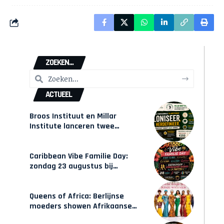
ZOEKEN...
ACTUEEL
Broos Instituut en Millar
Institute lanceren twee
gecertificeerde Afrocentrische
opleidingen in Amsterdam
Caribbean Vibe Familie Day:
zondag 23 augustus bij
Hulsbeach
Queens of Africa: Berlijnse
moeders showen Afrikaanse
mode van Karow