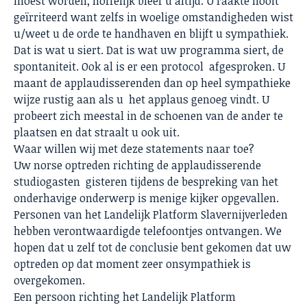
moest worden, hoffelijk bleef u altijd. U raakte nooit
geïrriteerd want zelfs in woelige omstandigheden wist
u/weet u de orde te handhaven en blijft u sympathiek.
Dat is wat u siert. Dat is wat uw programma siert, de
spontaniteit. Ook al is er een protocol afgesproken. U
maant de applaudisserenden dan op heel sympathieke
wijze rustig aan als u het applaus genoeg vindt. U
probeert zich meestal in de schoenen van de ander te
plaatsen en dat straalt u ook uit.
Waar willen wij met deze statements naar toe?
Uw norse optreden richting de applaudisserende
studiogasten gisteren tijdens de bespreking van het
onderhavige onderwerp is menige kijker opgevallen.
Personen van het Landelijk Platform Slavernijverleden
hebben verontwaardigde telefoontjes ontvangen. We
hopen dat u zelf tot de conclusie bent gekomen dat uw
optreden op dat moment zeer onsympathiek is
overgekomen.
Een persoon richting het Landelijk Platform