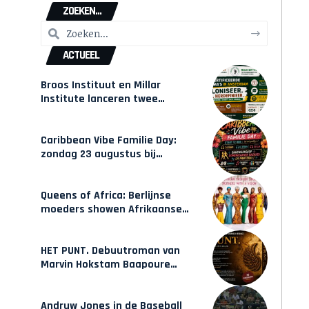
ZOEKEN...
ACTUEEL
Broos Instituut en Millar
Institute lanceren twee
gecertificeerde Afrocentrische
opleidingen in Amsterdam
Caribbean Vibe Familie Day:
zondag 23 augustus bij
Hulsbeach
Queens of Africa: Berlijnse
moeders showen Afrikaanse
mode van Karow
HET PUNT. Debuutroman van
Marvin Hokstam Baapoure
verschijnt vrijdag
Andruw Jones in de Baseball