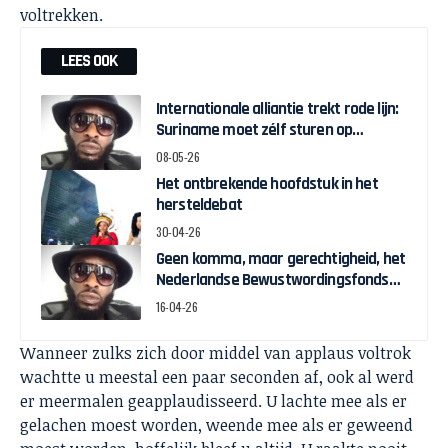
voltrekken.
LEES OOK
Internationale alliantie trekt rode lijn:
Suriname moet zélf sturen op
herstelgelden
08-05-26
Het ontbrekende hoofdstuk in het
hersteldebat
30-04-26
Geen komma, maar gerechtigheid, het
Nederlandse Bewustwordingsfonds
en de strijd om zeggenschap
16-04-26
Wanneer zulks zich door middel van applaus voltrok
wachtte u meestal een paar seconden af, ook al werd
er meermalen geapplaudisseerd. U lachte mee als er
gelachen moest worden, weende mee als er geweend