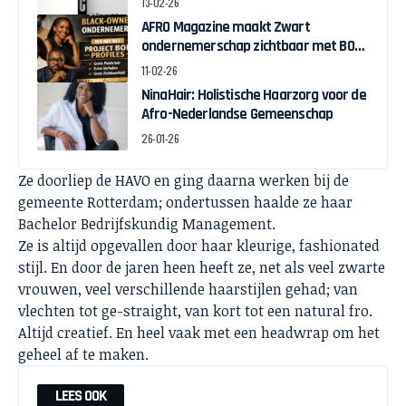
13-02-26
AFRO Magazine maakt Zwart
ondernemerschap zichtbaar met BOB
Profiles
11-02-26
NinaHair: Holistische Haarzorg voor de
Afro-Nederlandse Gemeenschap
26-01-26
Ze doorliep de HAVO en ging daarna werken bij de
gemeente Rotterdam; ondertussen haalde ze haar
Bachelor Bedrijfskundig Management.
Ze is altijd opgevallen door haar kleurige, fashionated
stijl. En door de jaren heen heeft ze, net als veel zwarte
vrouwen, veel verschillende haarstijlen gehad; van
vlechten tot ge-straight, van kort tot een natural fro.
Altijd creatief. En heel vaak met een headwrap om het
geheel af te maken.
LEES OOK