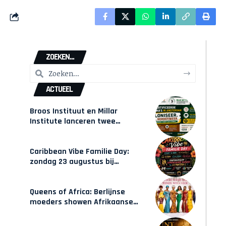
ZOEKEN...
ACTUEEL
Broos Instituut en Millar
Institute lanceren twee
gecertificeerde Afrocentrische
opleidingen in Amsterdam
Caribbean Vibe Familie Day:
zondag 23 augustus bij
Hulsbeach
Queens of Africa: Berlijnse
moeders showen Afrikaanse
mode van Karow