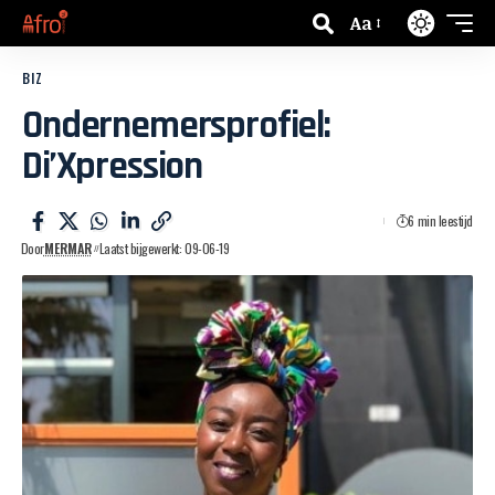
Aa
BIZ
Ondernemersprofiel:
Di’Xpression
6 min leestijd
Door
MERMAR
Laatst bijgewerkt: 09-06-19