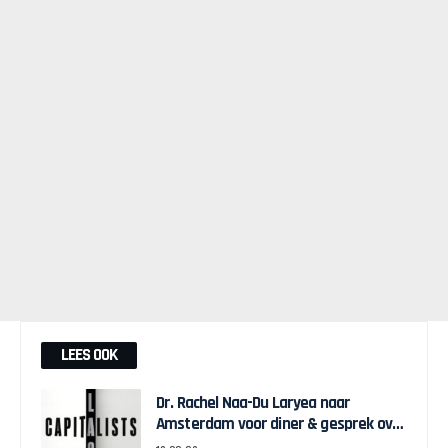
LEES OOK
Dr. Rachel Naa-Du Laryea naar
Amsterdam voor diner & gesprek over
Black Economic Empowerment