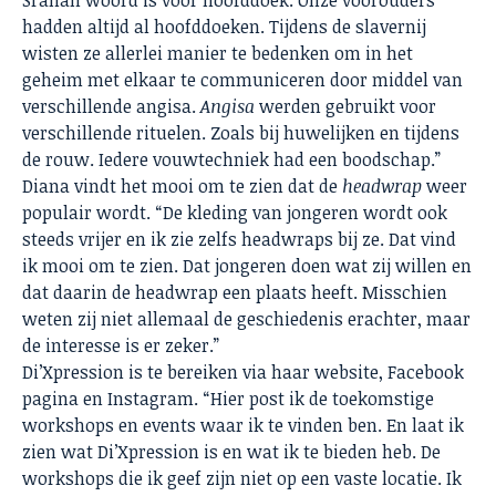
Sranan woord is voor hoofddoek. Onze voorouders
hadden altijd al hoofddoeken. Tijdens de slavernij
wisten ze allerlei manier te bedenken om in het
geheim met elkaar te communiceren door middel van
verschillende angisa.
Angisa
werden gebruikt voor
verschillende rituelen. Zoals bij huwelijken en tijdens
de rouw. Iedere vouwtechniek had een boodschap.”
Diana vindt het mooi om te zien dat de
headwrap
weer
populair wordt. “De kleding van jongeren wordt ook
steeds vrijer en ik zie zelfs headwraps bij ze. Dat vind
ik mooi om te zien. Dat jongeren doen wat zij willen en
dat daarin de headwrap een plaats heeft. Misschien
weten zij niet allemaal de geschiedenis erachter, maar
de interesse is er zeker.”
Di’Xpression is te bereiken via
haar website
, Facebook
pagina en Instagram. “Hier post ik de toekomstige
workshops en events waar ik te vinden ben. En laat ik
zien wat Di’Xpression is en wat ik te bieden heb. De
workshops die ik geef zijn niet op een vaste locatie. Ik