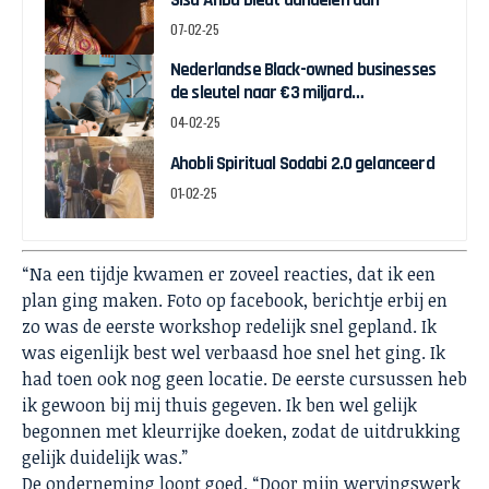
07-02-25
Nederlandse Black-owned businesses
de sleutel naar €3 miljard
economische groei voor Nederland
04-02-25
Ahobli Spiritual Sodabi 2.0 gelanceerd
01-02-25
“Na een tijdje kwamen er zoveel reacties, dat ik een
plan ging maken. Foto op facebook, berichtje erbij en
zo was de eerste workshop redelijk snel gepland. Ik
was eigenlijk best wel verbaasd hoe snel het ging. Ik
had toen ook nog geen locatie. De eerste cursussen heb
ik gewoon bij mij thuis gegeven. Ik ben wel gelijk
begonnen met kleurrijke doeken, zodat de uitdrukking
gelijk duidelijk was.”
De onderneming loopt goed. “Door mijn wervingswerk