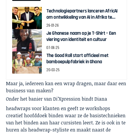
Technologiepartners lanceren AfricAI
om ontwikkeling van AI in Afrika te
bevorderen
26-01-26
Je Ghanese naam op je T-Shirt – Een
viering van identiteit en cultuur
07-06-25
The Good Roll start officieel met
bamboepulpfabriek in Ghana
20-03-25
Maar ja, iedereen kan een wrap dragen, maar daar een
business van maken?
Onder het banier van Di’Xpression
bindt Diana
headwraps voor klanten en geeft ze workshops
creatief hoofddoek binden waar ze de basistechnieken
van het binden aan haar cursisten leert. Ze is ook in te
huren als headwrap-styliste en maakt naast de