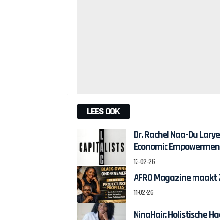
LEES OOK
Dr. Rachel Naa-Du Lary
Economic Empowermen
13-02-26
AFRO Magazine maakt Z
11-02-26
NinaHair: Holistische 