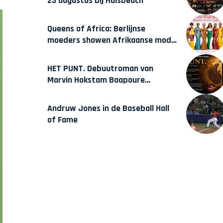
23 augustus bij Hulsbeach
Queens of Africa: Berlijnse
moeders showen Afrikaanse mode
van Karow
HET PUNT. Debuutroman van
Marvin Hokstam Baapoure
verschijnt vrijdag
Andruw Jones in de Baseball Hall
of Fame