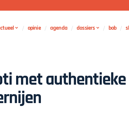
ctueel
opinie
agenda
dossiers
bob
s
Koti met authentieke
rnijen