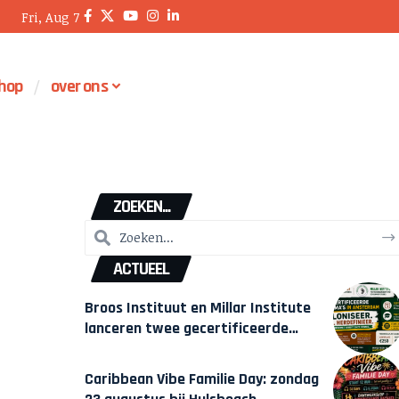
Fri, Aug 7
hop
over ons
ZOEKEN...
ACTUEEL
Broos Instituut en Millar Institute
lanceren twee gecertificeerde
Afrocentrische opleidingen in
Amsterdam
Caribbean Vibe Familie Day: zondag