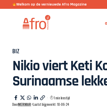
Welkom op de vernieuwde Afro Magazine
a
BIZ
Nikio viert Keti 
Surinaamse lekke
1 min leestijd
Door
MERMAR
Laatst bijgewerkt: 10-06-24