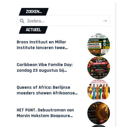
ZOEKEN...
ACTUEEL
Broos Instituut en Millar
Institute lanceren twee
gecertificeerde Afrocentrische
opleidingen in Amsterdam
Caribbean Vibe Familie Day:
zondag 23 augustus bij
Hulsbeach
Queens of Africa: Berlijnse
moeders showen Afrikaanse
mode van Karow
HET PUNT. Debuutroman van
Marvin Hokstam Baapoure
verschijnt vrijdag