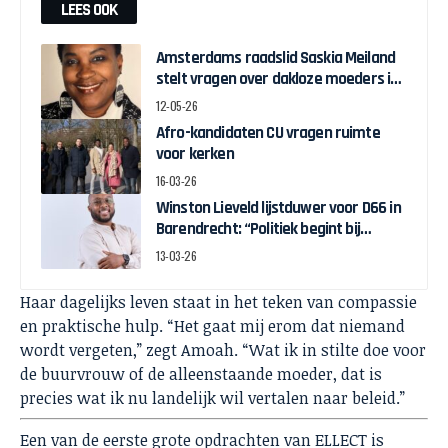
LEES OOK
Amsterdams raadslid Saskia Meiland
stelt vragen over dakloze moeders in
Zuidoost
12-05-26
Afro-kandidaten CU vragen ruimte
voor kerken
16-03-26
Winston Lieveld lijstduwer voor D66 in
Barendrecht: “Politiek begint bij
betrokkenheid”
13-03-26
Haar dagelijks leven staat in het teken van compassie
en praktische hulp. “Het gaat mij erom dat niemand
wordt vergeten,” zegt Amoah. “Wat ik in stilte doe voor
de buurvrouw of de alleenstaande moeder, dat is
precies wat ik nu landelijk wil vertalen naar beleid.”
Een van de eerste grote opdrachten van ELLECT is