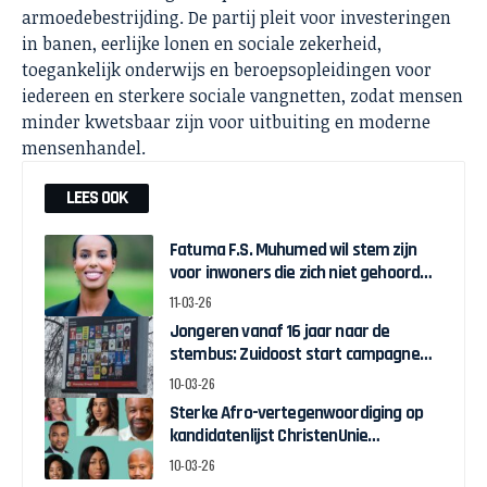
armoedebestrijding. De partij pleit voor investeringen
in banen, eerlijke lonen en sociale zekerheid,
toegankelijk onderwijs en beroepsopleidingen voor
iedereen en sterkere sociale vangnetten, zodat mensen
minder kwetsbaar zijn voor uitbuiting en moderne
mensenhandel.
LEES OOK
Fatuma F.S. Muhumed wil stem zijn
voor inwoners die zich niet gehoord
voelen in Apeldoorn
11-03-26
Jongeren vanaf 16 jaar naar de
stembus: Zuidoost start campagne
om opkomst te verhogen
10-03-26
Sterke Afro-vertegenwoordiging op
kandidatenlijst ChristenUnie
Amsterdam
10-03-26