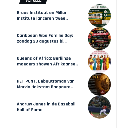
ACTUEEL
Broos Instituut en Millar
Institute lanceren twee
gecertificeerde Afrocentrische
opleidingen in Amsterdam
Caribbean Vibe Familie Day:
zondag 23 augustus bij
Hulsbeach
Queens of Africa: Berlijnse
moeders showen Afrikaanse
mode van Karow
HET PUNT. Debuutroman van
Marvin Hokstam Baapoure
verschijnt vrijdag
Andruw Jones in de Baseball
Hall of Fame