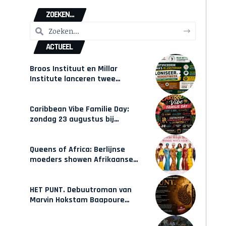
ZOEKEN...
ACTUEEL
Broos Instituut en Millar
Institute lanceren twee
gecertificeerde Afrocentrische
opleidingen in Amsterdam
Caribbean Vibe Familie Day:
zondag 23 augustus bij
Hulsbeach
Queens of Africa: Berlijnse
moeders showen Afrikaanse
mode van Karow
HET PUNT. Debuutroman van
Marvin Hokstam Baapoure
verschijnt vrijdag