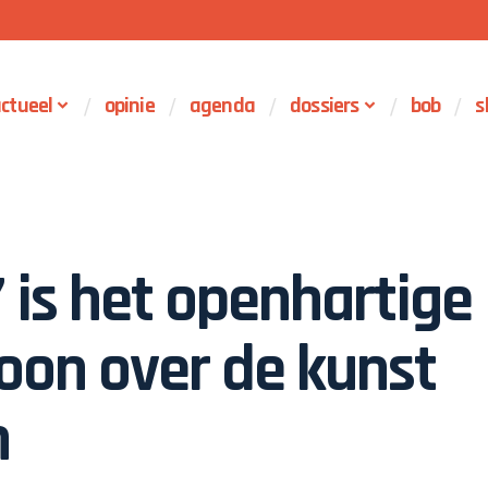
ctueel
opinie
agenda
dossiers
bob
s
’ is het openhartige
oon over de kunst
n