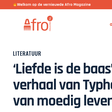
Welkom op de vernieuwde Afro Magazine
a
LITERATUUR
‘Liefde is de baas
verhaal van Typh
van moedig leve