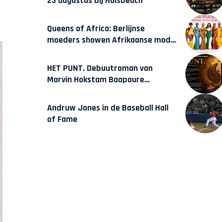
23 augustus bij Hulsbeach
Queens of Africa: Berlijnse
moeders showen Afrikaanse mode
van Karow
HET PUNT. Debuutroman van
Marvin Hokstam Baapoure
verschijnt vrijdag
Andruw Jones in de Baseball Hall
of Fame