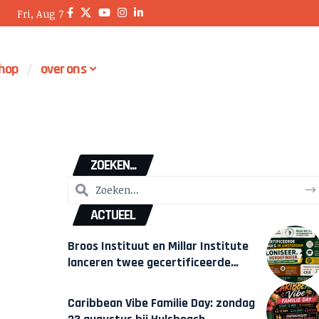
Fri, Aug 7
hop
over ons
ZOEKEN...
ACTUEEL
Broos Instituut en Millar Institute
lanceren twee gecertificeerde
Afrocentrische opleidingen in
Amsterdam
Caribbean Vibe Familie Day: zondag