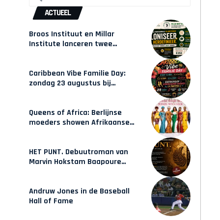
ACTUEEL
Broos Instituut en Millar
Institute lanceren twee
gecertificeerde Afrocentrische
opleidingen in Amsterdam
Caribbean Vibe Familie Day:
zondag 23 augustus bij
Hulsbeach
Queens of Africa: Berlijnse
moeders showen Afrikaanse
mode van Karow
HET PUNT. Debuutroman van
Marvin Hokstam Baapoure
verschijnt vrijdag
Andruw Jones in de Baseball
Hall of Fame