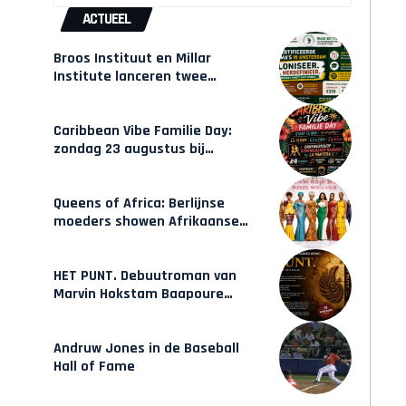
ACTUEEL
Broos Instituut en Millar
Institute lanceren twee
gecertificeerde Afrocentrische
opleidingen in Amsterdam
Caribbean Vibe Familie Day:
zondag 23 augustus bij
Hulsbeach
Queens of Africa: Berlijnse
moeders showen Afrikaanse
mode van Karow
HET PUNT. Debuutroman van
Marvin Hokstam Baapoure
verschijnt vrijdag
Andruw Jones in de Baseball
Hall of Fame