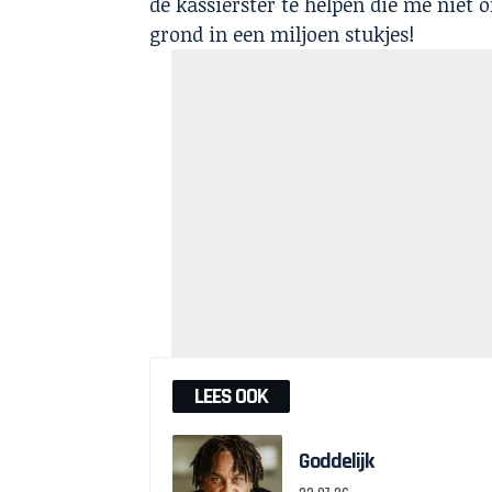
de kassierster te helpen die me niet 
grond in een miljoen stukjes!
LEES OOK
Goddelijk