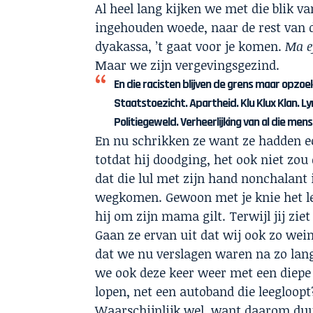
Al heel lang kijken we met die blik 
ingehouden woede, naar de rest van d
dyakassa, ’t gaat voor je komen.
Ma e
Maar we zijn vergevingsgezind.
En die racisten blijven de grens maar opzoe
Staatstoezicht. Apartheid. Klu Klux Klan. Ly
Politiegeweld. Verheerlijking van al die me
En nu schrikken ze want ze hadden e
totdat hij doodging, het ook niet zou
dat die lul met zijn hand nonchalant 
wegkomen. Gewoon met je knie het lev
hij om zijn mama gilt. Terwijl jij zie
Gaan ze ervan uit dat wij ook zo we
dat we nu verslagen waren na zo lang
we ook deze keer weer met een diepe
lopen, net een autoband die leegloopt
Waarschijnlijk wel, want daarom duu