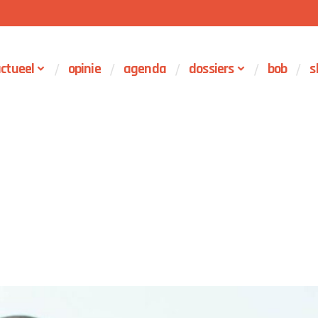
ctueel
opinie
agenda
dossiers
bob
s