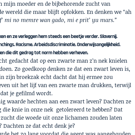
van mijn moeder en de bijbehorende zucht van
e wereld die maar blijft opfokken. En denken we “ah
f’ mi no memre wan gado, mi e prit’ yu mars.”
ken en ze verleggen hem steeds een beetje verder. Slavernij.
nchings. Racisme. Arbeidsdiscriminatie. Onderwijsongelijkheid.
nsen die dit gedrag tot norm hebben verheven.
cht gedacht dat op een zwarte man z’n nek knielen
 doen. Zo goedkoop denken ze dat een zwart leven is,
in zijn broekzak echt dacht dat hij ermee zou
en uit het lijf van een zwarte man drukken, terwijl
t dat je gefilmd wordt.
inig waarde hechten aan een zwart leven? Dachten ze
 die knie in onze nek getolereerd te hebben? Dat
 zucht die woede uit onze lichamen zouden laten
? Dachten ze dat echt denk je?
rde het zo lang voordat die agent was aangehouden