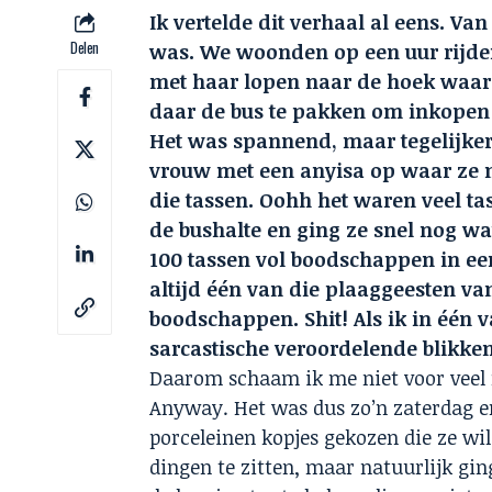
Ik vertelde dit verhaal al eens. V
Delen
was. We woonden op een uur rijde
met haar lopen naar de hoek waar d
daar de bus te pakken om inkopen 
Het was spannend, maar tegelijker
vrouw met een anyisa op waar ze m
die tassen. Oohh het waren veel ta
de bushalte en ging ze snel nog w
100 tassen vol boodschappen in e
altijd één van die plaaggeesten va
boodschappen. Shit! Als ik in één
sarcastische veroordelende blikk
Daarom schaam ik me niet voor veel 
Anyway. Het was dus zo’n zaterdag e
porceleinen kopjes gekozen die ze wil
dingen te zitten, maar natuurlijk gi