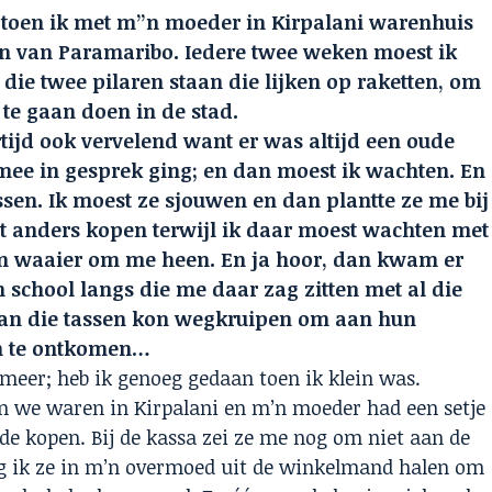
an toen ik met m”n moeder in Kirpalani warenhuis
n van Paramaribo. Iedere twee weken moest ik
ie twee pilaren staan die lijken op raketten, om
te gaan doen in de stad.
tijd ook vervelend want er was altijd een oude
ee in gesprek ging; en dan moest ik wachten. En
ssen. Ik moest ze sjouwen en dan plantte ze me bij
at anders kopen terwijl ik daar moest wachten met
en waaier om me heen. En ja hoor, dan kwam er
n school langs die me daar zag zitten met al die
 van die tassen kon wegkruipen om aan hun
en te ontkomen…
meer; heb ik genoeg gedaan toen ik klein was.
n we waren in Kirpalani en m’n moeder had een setje
de kopen. Bij de kassa zei ze me nog om niet aan de
ng ik ze in m’n overmoed uit de winkelmand halen om