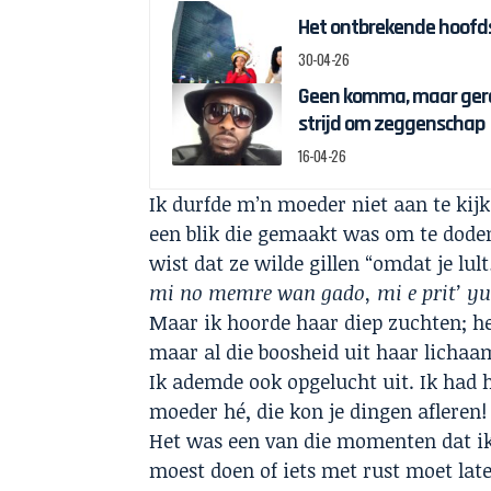
Het ontbrekende hoofds
30-04-26
Geen komma, maar gere
strijd om zeggenschap
16-04-26
Ik durfde m’n moeder niet aan te kij
een blik die gemaakt was om te dode
wist dat ze wilde gillen “omdat je lult
mi no memre wan gado, mi e prit’ y
Maar ik hoorde haar diep zuchten; het
maar al die boosheid uit haar licha
Ik ademde ook opgelucht uit. Ik had 
moeder hé, die kon je dingen afleren!
Het was een van die momenten dat ik
moest doen of iets met rust moet la