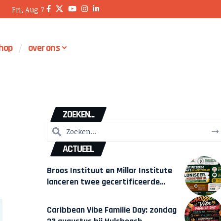
Fri, Aug 7
hop
over ons
ZOEKEN...
ACTUEEL
Broos Instituut en Millar Institute
lanceren twee gecertificeerde
Afrocentrische opleidingen in
Amsterdam
Caribbean Vibe Familie Day: zondag