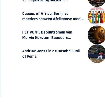
23 augustus bij Hulsbeach
Queens of Africa: Berlijnse
moeders showen Afrikaanse mode
van Karow
HET PUNT. Debuutroman van
Marvin Hokstam Baapoure
verschijnt vrijdag
Andruw Jones in de Baseball Hall
of Fame