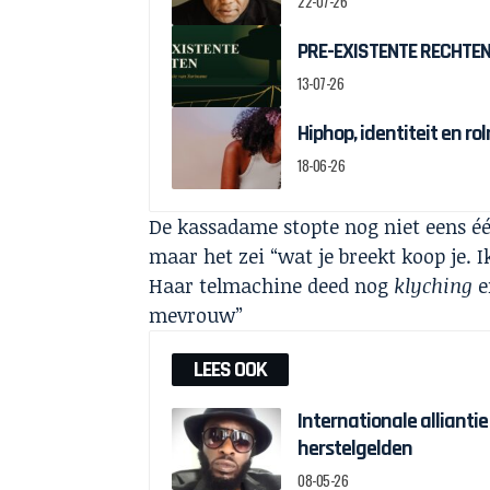
22-07-26
PRE-EXISTENTE RECHTEN:
13-07-26
Hiphop, identiteit en r
18-06-26
De kassadame stopte nog niet eens éé
maar het zei “wat je breekt koop je. I
Haar telmachine deed nog
klyching
e
mevrouw”
LEES OOK
Internationale alliantie
herstelgelden
08-05-26