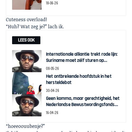
18-06-26
Cuteness overload!
“Huh? Wat zeg je?” lach ik.
LEES OOK
Internationale alliantie trekt rode lijn:
Suriname moet zélf sturen op
herstelgelden
08-05-26
Het ontbrekende hoofdstuk in het
hersteldebat
30-04-26
Geen komma, maar gerechtigheid, het
Nederlandse Bewustwordingsfonds
en de strijd om zeggenschap
16-04-26
“hoeeoouubenje?”