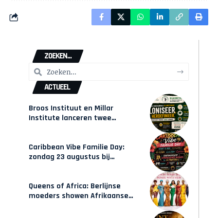
ZOEKEN...
ACTUEEL
Broos Instituut en Millar
Institute lanceren twee
gecertificeerde Afrocentrische
opleidingen in Amsterdam
Caribbean Vibe Familie Day:
zondag 23 augustus bij
Hulsbeach
Queens of Africa: Berlijnse
moeders showen Afrikaanse
mode van Karow