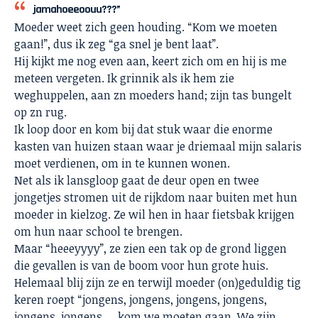
jamahoeeoouu???”
Moeder weet zich geen houding. “Kom we moeten
gaan!”, dus ik zeg “ga snel je bent laat”.
Hij kijkt me nog even aan, keert zich om en hij is me
meteen vergeten. Ik grinnik als ik hem zie
weghuppelen, aan zn moeders hand; zijn tas bungelt
op zn rug.
Ik loop door en kom bij dat stuk waar die enorme
kasten van huizen staan waar je driemaal mijn salaris
moet verdienen, om in te kunnen wonen.
Net als ik lansgloop gaat de deur open en twee
jongetjes stromen uit de rijkdom naar buiten met hun
moeder in kielzog. Ze wil hen in haar fietsbak krijgen
om hun naar school te brengen.
Maar “heeeyyyy”, ze zien een tak op de grond liggen
die gevallen is van de boom voor hun grote huis.
Helemaal blij zijn ze en terwijl moeder (on)geduldig tig
keren roept “jongens, jongens, jongens, jongens,
jongens, jongens … kom we moeten gaan. We zijn