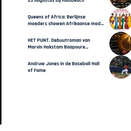
23 augustus bij Hulsbeach
Queens of Africa: Berlijnse
moeders showen Afrikaanse mode
van Karow
HET PUNT. Debuutroman van
Marvin Hokstam Baapoure
verschijnt vrijdag
Andruw Jones in de Baseball Hall
of Fame