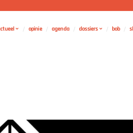
ctueel
opinie
agenda
dossiers
bob
s