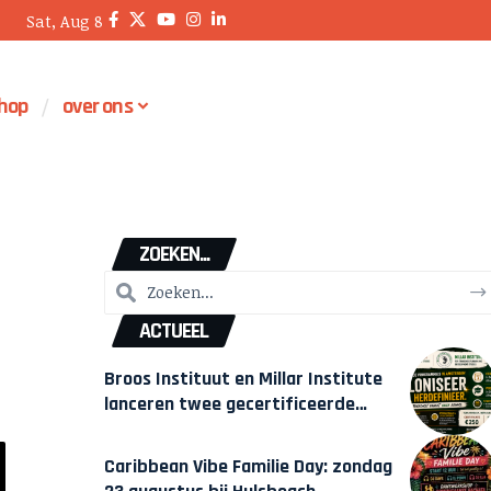
Sat, Aug 8
hop
over ons
ZOEKEN...
ACTUEEL
Broos Instituut en Millar Institute
lanceren twee gecertificeerde
Afrocentrische opleidingen in
Amsterdam
Caribbean Vibe Familie Day: zondag