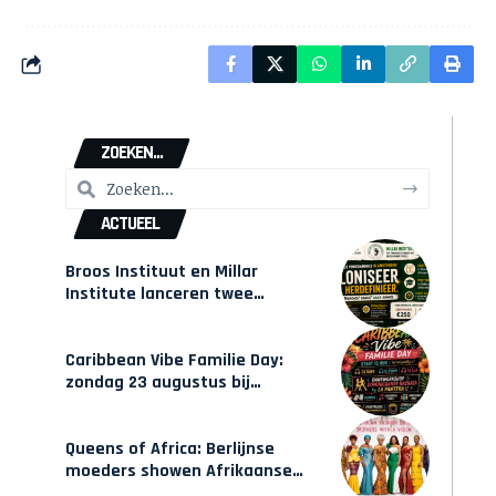
ZOEKEN...
ACTUEEL
Broos Instituut en Millar
Institute lanceren twee
gecertificeerde Afrocentrische
opleidingen in Amsterdam
Caribbean Vibe Familie Day:
zondag 23 augustus bij
Hulsbeach
Queens of Africa: Berlijnse
moeders showen Afrikaanse
mode van Karow