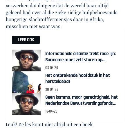
verwerken dat datgene dat de wereld haar altijd
geleerd had over al die zieke zielige hulpbehoevende
hongerige slachtofffermensjes daar in Afrika,
misschien niet waar was.
LEES OOK
Internationale alliantie trekt rode lijn:
Suriname moet zélf sturen op
herstelgelden
08-05-26
Het ontbrekende hoofdstuk in het
hersteldebat
30-04-26
Geen komma, maar gerechtigheid, het
Nederlandse Bewustwordingsfonds
en de strijd om zeggenschap
16-04-26
Leuk! De les komt niet altijd uit een boek.