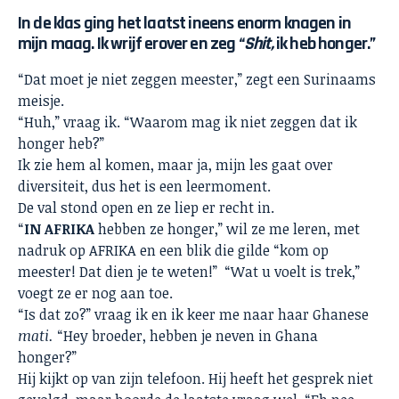
In de klas ging het laatst ineens enorm knagen in
mijn maag. Ik wrijf erover en zeg “
Shit,
ik heb honger.”
“Dat moet je niet zeggen meester,” zegt een Surinaams
meisje.
“Huh,” vraag ik. “Waarom mag ik niet zeggen dat ik
honger heb?”
Ik zie hem al komen, maar ja, mijn les gaat over
diversiteit, dus het is een leermoment.
De val stond open en ze liep er recht in.
“
IN AFRIKA
hebben ze honger,” wil ze me leren, met
nadruk op AFRIKA en een blik die gilde “kom op
meester! Dat dien je te weten!” “Wat u voelt is trek,”
voegt ze er nog aan toe.
“Is dat zo?” vraag ik en ik keer me naar haar Ghanese
mati.
“Hey broeder, hebben je neven in Ghana
honger?”
Hij kijkt op van zijn telefoon. Hij heeft het gesprek niet