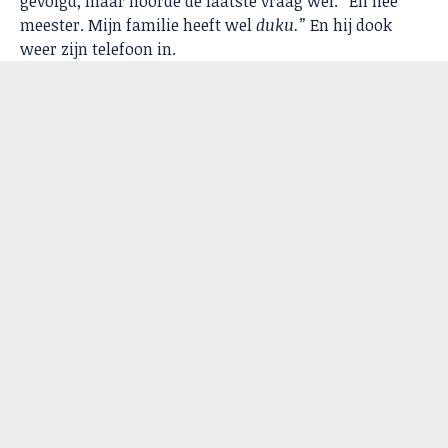
gevolgd, maar hoorde de laatste vraag wel. “Eh nee
meester. Mijn familie heeft wel
duku.”
En hij dook
weer zijn telefoon in.