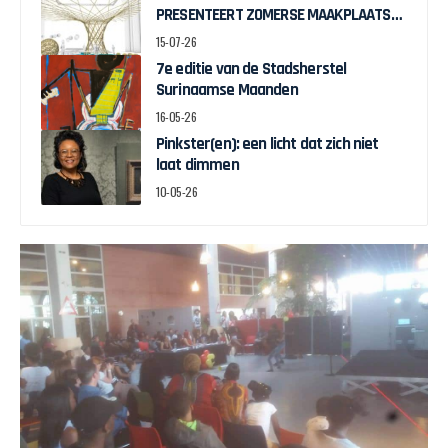
PRESENTEERT ZOMERSE MAAKPLAATS
MUCH TO DO WITH BAMBOO
15-07-26
7e editie van de Stadsherstel
Surinaamse Maanden
16-05-26
Pinkster(en): een licht dat zich niet
laat dimmen
10-05-26