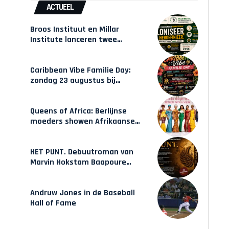
ACTUEEL
Broos Instituut en Millar
Institute lanceren twee
gecertificeerde Afrocentrische
opleidingen in Amsterdam
Caribbean Vibe Familie Day:
zondag 23 augustus bij
Hulsbeach
Queens of Africa: Berlijnse
moeders showen Afrikaanse
mode van Karow
HET PUNT. Debuutroman van
Marvin Hokstam Baapoure
verschijnt vrijdag
Andruw Jones in de Baseball
Hall of Fame