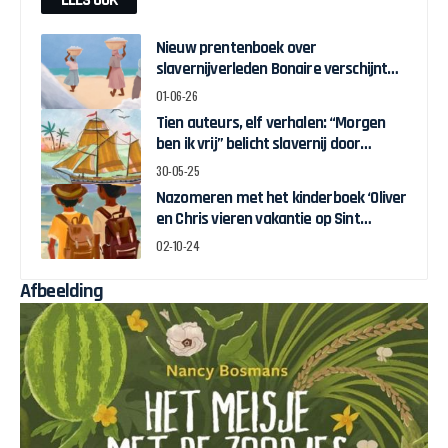
LEES OOK
Nieuw prentenboek over
slavernijverleden Bonaire verschijnt
voor Keti Koti
01-06-26
Tien auteurs, elf verhalen: “Morgen
ben ik vrij” belicht slavernij door
kinderogen
30-05-25
Nazomeren met het kinderboek ‘Oliver
en Chris vieren vakantie op Sint
Maarten’
02-10-24
Afbeelding