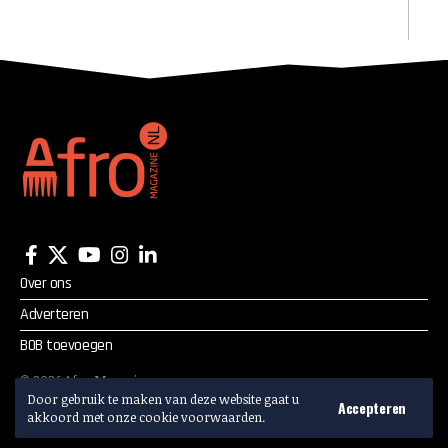
Over ons
Adverteren
BOB toevoegen
©
2026
Afro Magazine.
Alle rechten voorbehouden.
Door gebruik te maken van deze website gaat u
Accepteren
akkoord met onze cookie voorwaarden.
Adverteren? Mail:
info@afromagazine.nl