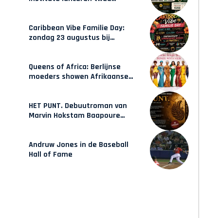
gecertificeerde Afrocentrische
opleidingen in Amsterdam
Caribbean Vibe Familie Day:
zondag 23 augustus bij
Hulsbeach
Queens of Africa: Berlijnse
moeders showen Afrikaanse
mode van Karow
HET PUNT. Debuutroman van
Marvin Hokstam Baapoure
verschijnt vrijdag
Andruw Jones in de Baseball
Hall of Fame