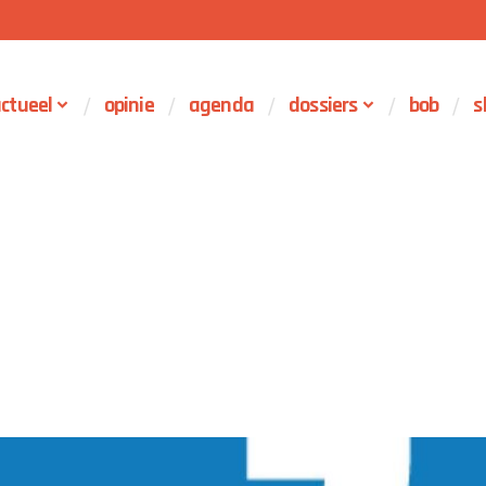
ctueel
opinie
agenda
dossiers
bob
s