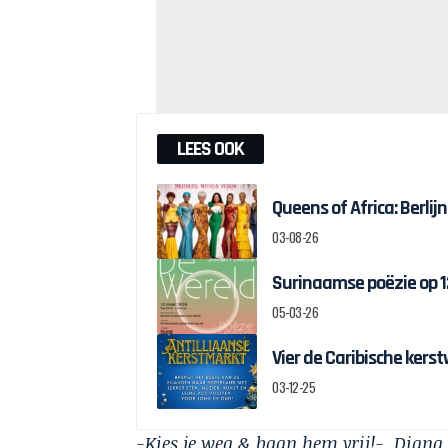
LEES OOK
Queens of Africa: Berl
03-08-26
Surinaamse poëzie op 
05-03-26
Vier de Caribische kers
03-12-25
-Kies je weg & baan hem vrij!- Diana J