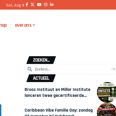
Sat, Aug 8
hop
over ons
ZOEKEN...
ACTUEEL
Broos Instituut en Millar Institute
lanceren twee gecertificeerde
Afrocentrische opleidingen in
Amsterdam
Caribbean Vibe Familie Day: zondag