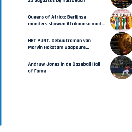
23 augustus bij Hulsbeach
Queens of Africa: Berlijnse
moeders showen Afrikaanse mode
van Karow
HET PUNT. Debuutroman van
Marvin Hokstam Baapoure
verschijnt vrijdag
Andruw Jones in de Baseball Hall
of Fame