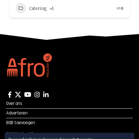
Catering
+1
8
Over ons
Adverteren
BOB toevoegen
©
2026
Afro Magazine.