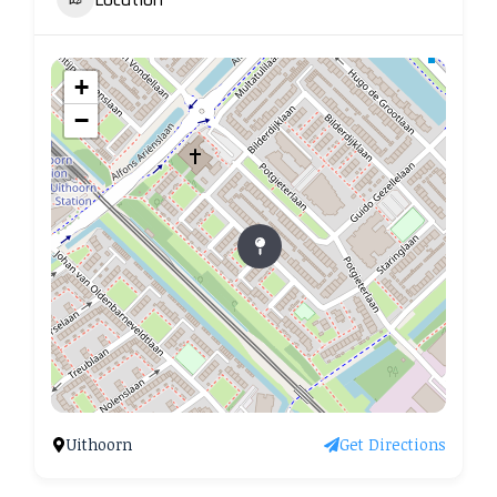
+
−
Uithoorn
Get Directions