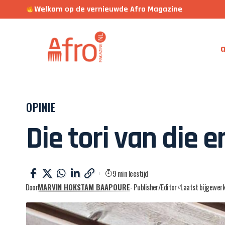
Welkom op de vernieuwde Afro Magazine
a
OPINIE
Die tori van die 
9 min leestijd
Door
MARVIN HOKSTAM BAAPOURE
- Publisher/Editor
Laatst bijgewer