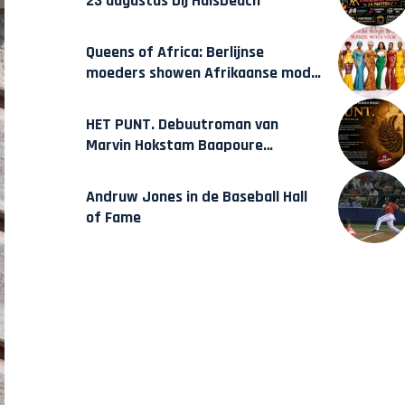
23 augustus bij Hulsbeach
Queens of Africa: Berlijnse
moeders showen Afrikaanse mode
van Karow
HET PUNT. Debuutroman van
Marvin Hokstam Baapoure
verschijnt vrijdag
Andruw Jones in de Baseball Hall
of Fame