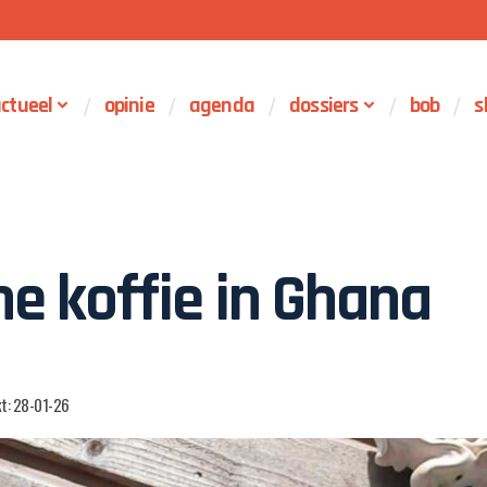
ctueel
opinie
agenda
dossiers
bob
s
ene koffie in Ghana
kt: 28-01-26