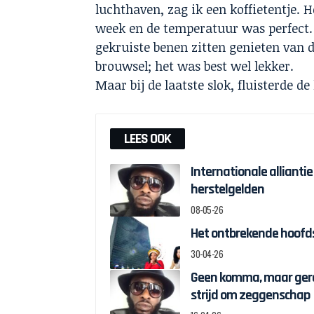
luchthaven, zag ik een koffietentje. 
week en de temperatuur was perfect. D
gekruiste benen zitten genieten van de
brouwsel; het was best wel lekker.
Maar bij de laatste slok, fluisterde d
LEES OOK
Internationale alliantie
herstelgelden
08-05-26
Het ontbrekende hoofds
30-04-26
Geen komma, maar gere
strijd om zeggenschap