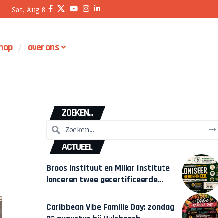
Sat, Aug 8
hop
over ons
ZOEKEN...
ACTUEEL
Broos Instituut en Millar Institute
lanceren twee gecertificeerde
Afrocentrische opleidingen in
Amsterdam
Caribbean Vibe Familie Day: zondag