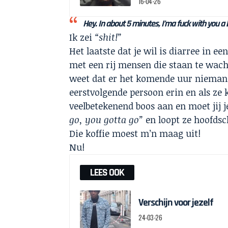
16-04-26
Hey. In about 5 minutes, I’ma fuck with you a b
Ik zei
“shit!”
Het laatste dat je wil is diarree in ee
met een rij mensen die staan te wacht
weet dat er het komende uur niemand 
eerstvolgende persoon erin en als ze kl
veelbetekenend boos aan en moet jij 
go, you gotta go”
en loopt ze hoofds
Die koffie moest m’n maag uit!
Nu!
LEES OOK
Verschijn voor jezelf
24-03-26