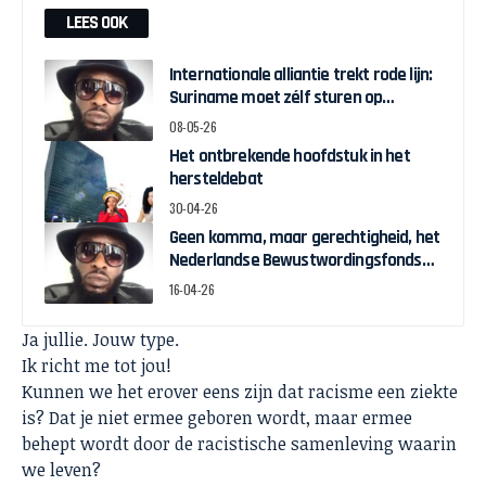
LEES OOK
Internationale alliantie trekt rode lijn:
Suriname moet zélf sturen op
herstelgelden
08-05-26
Het ontbrekende hoofdstuk in het
hersteldebat
30-04-26
Geen komma, maar gerechtigheid, het
Nederlandse Bewustwordingsfonds
en de strijd om zeggenschap
16-04-26
Ja jullie. Jouw type.
Ik richt me tot jou!
Kunnen we het erover eens zijn dat racisme een ziekte
is? Dat je niet ermee geboren wordt, maar ermee
behept wordt door de racistische samenleving waarin
we leven?