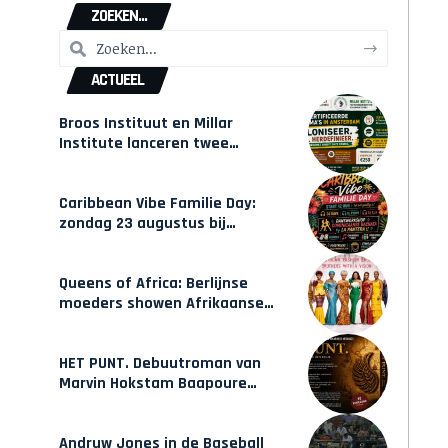
ZOEKEN...
ACTUEEL
Broos Instituut en Millar
Institute lanceren twee
gecertificeerde Afrocentrische
opleidingen in Amsterdam
Caribbean Vibe Familie Day:
zondag 23 augustus bij
Hulsbeach
Queens of Africa: Berlijnse
moeders showen Afrikaanse
mode van Karow
HET PUNT. Debuutroman van
Marvin Hokstam Baapoure
verschijnt vrijdag
Andruw Jones in de Baseball