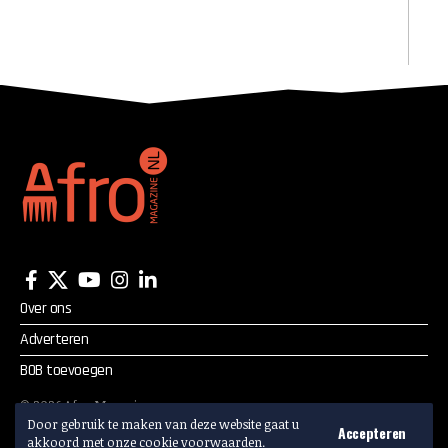
Over ons
Adverteren
BOB toevoegen
©
2026
Afro Magazine.
Door gebruik te maken van deze website gaat u
Alle rechten voorbehouden.
Accepteren
akkoord met onze cookie voorwaarden.
Adverteren? Mail:
info@afromagazine.nl