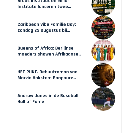
Broos Instituut en Millar
Institute lanceren twee
gecertificeerde Afrocentrische
opleidingen in Amsterdam
Caribbean Vibe Familie Day:
zondag 23 augustus bij
Hulsbeach
Queens of Africa: Berlijnse
moeders showen Afrikaanse
mode van Karow
HET PUNT. Debuutroman van
Marvin Hokstam Baapoure
verschijnt vrijdag
Andruw Jones in de Baseball
Hall of Fame