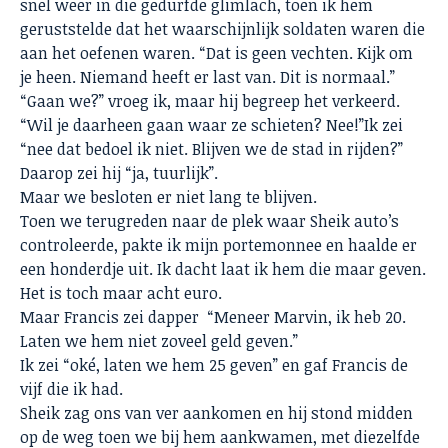
snel weer in die gedurfde glimlach, toen ik hem
geruststelde dat het waarschijnlijk soldaten waren die
aan het oefenen waren. “Dat is geen vechten. Kijk om
je heen. Niemand heeft er last van. Dit is normaal.”
“Gaan we?” vroeg ik, maar hij begreep het verkeerd.
“Wil je daarheen gaan waar ze schieten? Nee!”Ik zei
“nee dat bedoel ik niet. Blijven we de stad in rijden?”
Daarop zei hij “ja, tuurlijk”.
Maar we besloten er niet lang te blijven.
Toen we terugreden naar de plek waar Sheik auto’s
controleerde, pakte ik mijn portemonnee en haalde er
een honderdje uit. Ik dacht laat ik hem die maar geven.
Het is toch maar acht euro.
Maar Francis zei dapper “Meneer Marvin, ik heb 20.
Laten we hem niet zoveel geld geven.”
Ik zei “oké, laten we hem 25 geven” en gaf Francis de
vijf die ik had.
Sheik zag ons van ver aankomen en hij stond midden
op de weg toen we bij hem aankwamen, met diezelfde