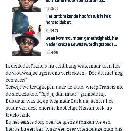
Suriname moet zélf sturen op
herstelgelden
08-05-26
Het ontbrekende hoofdstuk in het
hersteldebat
30-04-26
Geen komma, maar gerechtigheid, het
Nederlandse Bewustwordingsfonds
en de strijd om zeggenschap
16-04-26
Ik denk dat Francis nu echt bang was, maar toen liet
de vrouwelijke agent ons vertrekken. “Doe dit niet nog
een keer!”
Terwijl we terugliepen naar de auto, wierp Francis me
de sleutels toe. “Rijd jij dan maar,” grijnsde hij.
Dus daar was ik, op weg naar Burkina, achter het
stuur van deze enorme hobbelige Nissan pick-up
truck/tank.
Bij het eerste dorp over de grens dronken we een
biertje bij een bar, waar een zeer vriendelijke man ons