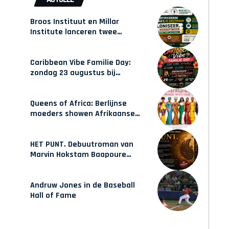
Broos Instituut en Millar
Institute lanceren twee
gecertificeerde Afrocentrische
opleidingen in Amsterdam
Caribbean Vibe Familie Day:
zondag 23 augustus bij
Hulsbeach
Queens of Africa: Berlijnse
moeders showen Afrikaanse
mode van Karow
HET PUNT. Debuutroman van
Marvin Hokstam Baapoure
verschijnt vrijdag
Andruw Jones in de Baseball
Hall of Fame