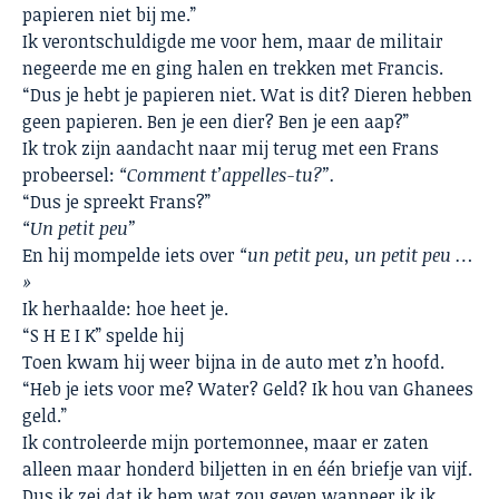
papieren niet bij me.”
Ik verontschuldigde me voor hem, maar de militair
negeerde me en ging halen en trekken met Francis.
“Dus je hebt je papieren niet. Wat is dit? Dieren hebben
geen papieren. Ben je een dier? Ben je een aap?”
Ik trok zijn aandacht naar mij terug met een Frans
probeersel:
“Comment t’appelles-tu?”.
“Dus je spreekt Frans?”
“Un petit peu”
En hij mompelde iets over
“un petit peu, un petit peu …
»
Ik herhaalde: hoe heet je.
“S H E I K” spelde hij
Toen kwam hij weer bijna in de auto met z’n hoofd.
“Heb je iets voor me? Water? Geld? Ik hou van Ghanees
geld.”
Ik controleerde mijn portemonnee, maar er zaten
alleen maar honderd biljetten in en één briefje van vijf.
Dus ik zei dat ik hem wat zou geven wanneer ik ik