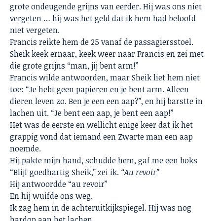
grote ondeugende grijns van eerder. Hij was ons niet
vergeten … hij was het geld dat ik hem had beloofd
niet vergeten.
Francis reikte hem de 25 vanaf de passagiersstoel.
Sheik keek ernaar, keek weer naar Francis en zei met
die grote grijns “man, jij bent arm!”
Francis wilde antwoorden, maar Sheik liet hem niet
toe: “Je hebt geen papieren en je bent arm. Alleen
dieren leven zo. Ben je een een aap?”, en hij barstte in
lachen uit. “Je bent een aap, je bent een aap!”
Het was de eerste en wellicht enige keer dat ik het
grappig vond dat iemand een Zwarte man een aap
noemde.
Hij pakte mijn hand, schudde hem, gaf me een boks
“Blijf goedhartig Sheik,” zei ik.
“Au revoir”
Hij antwoordde “au revoir”
En hij wuifde ons weg.
Ik zag hem in de achteruitkijkspiegel. Hij was nog
hardop aan het lachen.