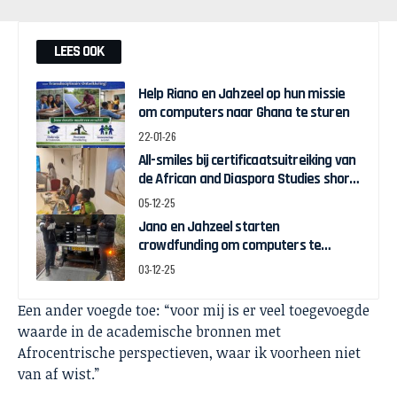
LEES OOK
Help Riano en Jahzeel op hun missie
om computers naar Ghana te sturen
22-01-26
All-smiles bij certificaatsuitreiking van
de African and Diaspora Studies short
course van Het Broos Instituut
05-12-25
Jano en Jahzeel starten
crowdfunding om computers te
sturen naar Ghanese uni
03-12-25
Een ander voegde toe: “voor mij is er veel toegevoegde
waarde in de academische bronnen met
Afrocentrische perspectieven, waar ik voorheen niet
van af wist.”