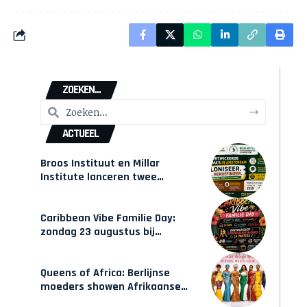
ZOEKEN...
ACTUEEL
Broos Instituut en Millar
Institute lanceren twee
gecertificeerde Afrocentrische
opleidingen in Amsterdam
Caribbean Vibe Familie Day:
zondag 23 augustus bij
Hulsbeach
Queens of Africa: Berlijnse
moeders showen Afrikaanse
mode van Karow