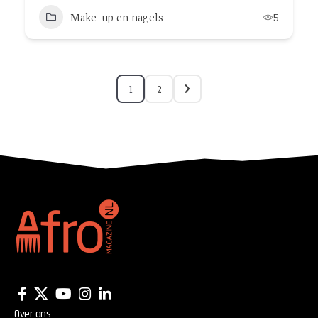
Make-up en nagels
5
1
2
Over ons