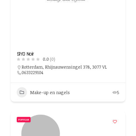
Sh’O Noir
0.0
(0)
Rotterdam, Rhijnauwensingel 378, 3077 VL
0633229104
Make-up en nagels
5
POPULAR