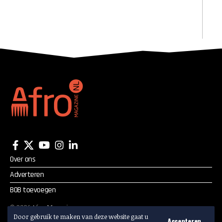
Over ons
Adverteren
BOB toevoegen
©
2026
Afro Magazine.
Door gebruik te maken van deze website gaat u
Alle rechten voorbehouden.
Accepteren