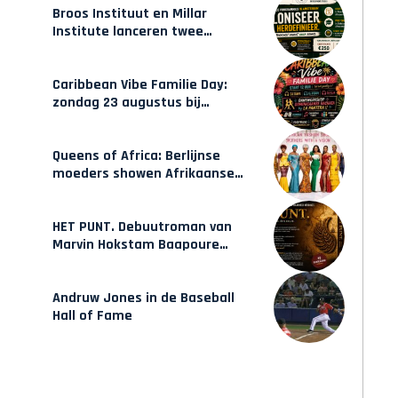
Broos Instituut en Millar
Institute lanceren twee
gecertificeerde Afrocentrische
opleidingen in Amsterdam
Caribbean Vibe Familie Day:
zondag 23 augustus bij
Hulsbeach
Queens of Africa: Berlijnse
moeders showen Afrikaanse
mode van Karow
HET PUNT. Debuutroman van
Marvin Hokstam Baapoure
verschijnt vrijdag
Andruw Jones in de Baseball
Hall of Fame