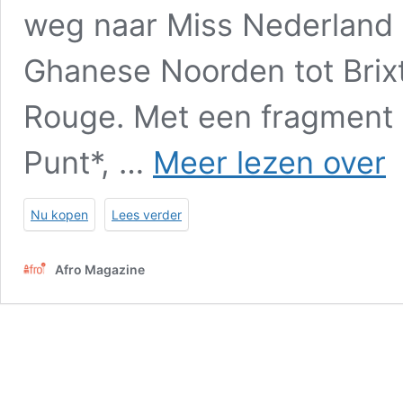
weg naar Miss Nederland 
Ghanese Noorden tot Brix
Rouge. Met een fragment ui
AF
Punt*, …
Meer lezen over
Ma
—
De
Nu kopen
Lees verder
Gr
Edi
|
Afro Magazine
Zo
20