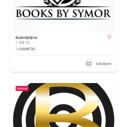
BooksBySijmor
0.0
(0)
0616887261
Schrijvers
POPULAR