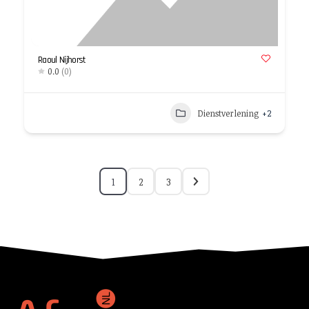
Raoul Nijhorst
0.0
(0)
Dienstverlening
+2
1
2
3