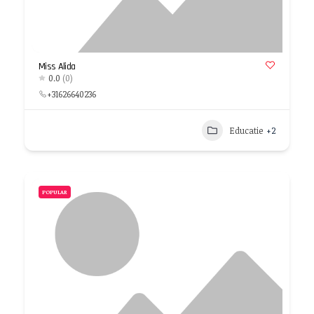
Miss Alida
0.0
(0)
+31626640236
Educatie
+2
POPULAR