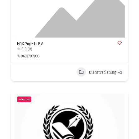
HOX Projects BV
0.0
(0)
0633707035
Dienstverlening
+2
POPULAR