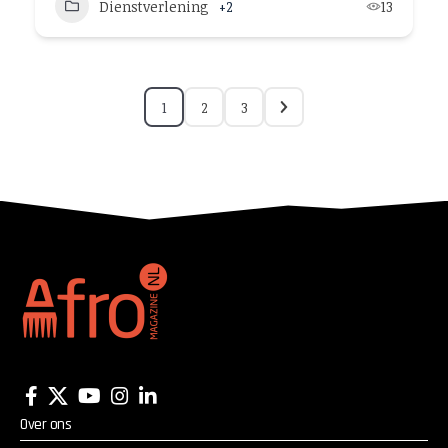
Dienstverlening
+2
13
1
2
3
Over ons