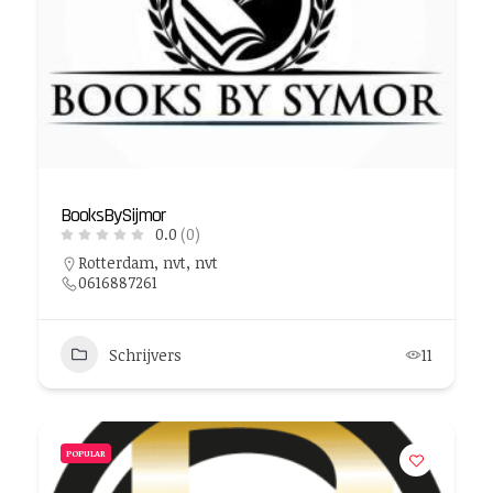
BooksBySijmor
0.0
(0)
Rotterdam, nvt, nvt
0616887261
Schrijvers
11
POPULAR