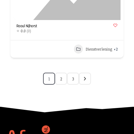
Raoul Nijhorst
0.0
(0)
Dienstverlening
+2
1
2
3