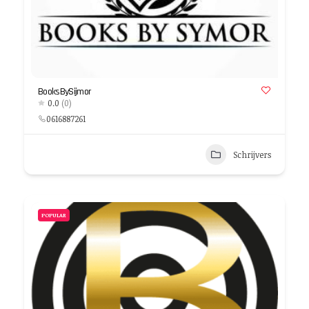
BooksBySijmor
0.0
(0)
0616887261
Schrijvers
POPULAR