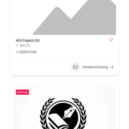
HOX Projects BV
0.0
(0)
0633707035
Dienstverlening
+2
POPULAR