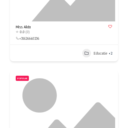
Miss Alida
0.0
(0)
+31626640236
Educatie
+2
POPULAR