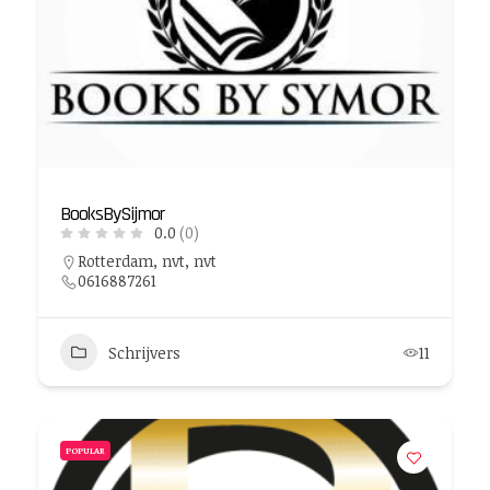
BooksBySijmor
0.0
(0)
Rotterdam, nvt, nvt
0616887261
Schrijvers
11
POPULAR