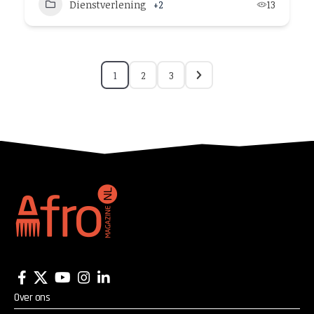
Dienstverlening
+2
13
1
2
3
Over ons