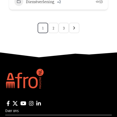
Dienstverlening
+2
13
1
2
3
Over ons