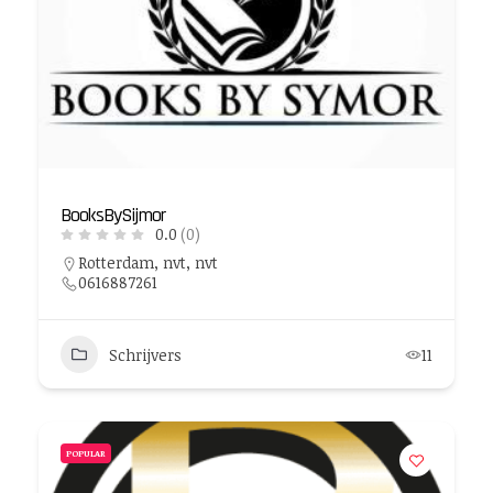
BooksBySijmor
0.0
(0)
Rotterdam, nvt, nvt
0616887261
Schrijvers
11
POPULAR