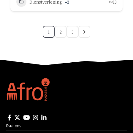
Dienstverlening
+2
13
1
2
3
Over ons