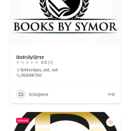
BooksBySijmor
0.0
(0)
Rotterdam, nvt, nvt
0616887261
Schrijvers
11
POPULAR